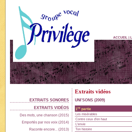
ACCUEIL
|
Extraits vidéos
EXTRAITS SONORES
UNI'SONS (2009)
EXTRAITS VIDÉOS
re
1
partie
Les misérables
Des mots, une chanson (2015)
Contre ceux d'en haut
Emportés par nos voix (2014)
L'envie
Raconte encore... (2013)
Ton histoire