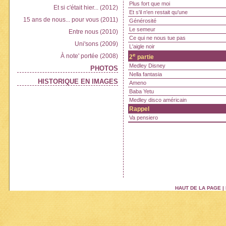
Plus fort que moi
Et si c'était hier... (2012)
Et s'il n'en restait qu'une
15 ans de nous... pour vous (2011)
Générosité
Le semeur
Entre nous (2010)
Ce qui ne nous tue pas
Uni'sons (2009)
L'aigle noir
e
À note' portée (2008)
2
partie
Medley Disney
PHOTOS
Nella fantasia
HISTORIQUE EN IMAGES
Ameno
Baba Yetu
Medley disco américain
Rappel
Va pensiero
HAUT DE LA PAGE
|